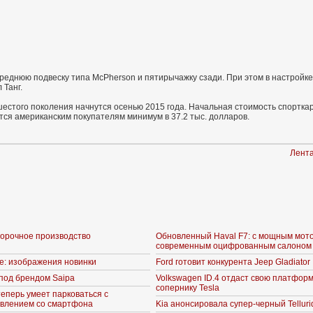
реднюю подвеску типа McPherson и пятирычажку сзади. При этом в настройке
 Танг.
естого поколения начнутся осенью 2015 года. Начальная стоимость спорткар
ся американским покупателям минимум в 37.2 тыс. долларов.
Лента
борочное производство
Обновленный Haval F7: с мощным мот
современным оцифрованным салоном
ne: изображения новинки
Ford готовит конкурента Jeep Gladiator
под брендом Saipa
Volkswagen ID.4 отдаст свою платформ
сопернику Tesla
теперь умеет парковаться с
влением со смартфона
Kia анонсировала супер-черный Telluri