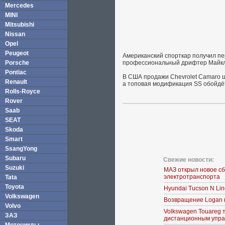
Mercedes
MINI
Mitsubishi
Nissan
Opel
Peugeot
Американский спорткар получил пе
Porsche
профессиональный дрифтер Майкл
Pontiac
В США продажи Chevrolet Camaro ш
Renault
а топовая модификация SS обойдёт
Rolls-Royce
Rover
Saab
SEAT
Skoda
Smart
SsangYong
Subaru
Свежие новости:
Suzuki
МАЗ открыл новое с
электротранспорта
Tata
Toyota
Hyundai Tucson N Li
Volkswagen
Возвращение Logan 
Volvo
Volkswagen Touareg 
ЗАЗ
дистанционным упра