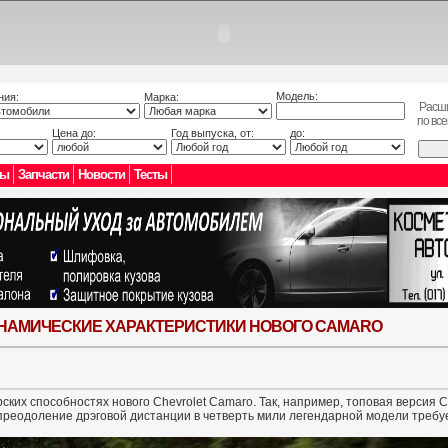
Модель:
ния:
Марка:
Расш
по вс
Цена до:
Год выпуска, от:
до:
лы
Запчасти
Новости
Тесты
НАМИЧЕСКИЕ ХАРАКТЕРИСТИКИ НОВОГО CAMARO
ских способностях нового Chevrolet Camaro. Так, например, топовая версия 
а преодоление дрэговой дистанции в четверть мили легендарной модели требуе