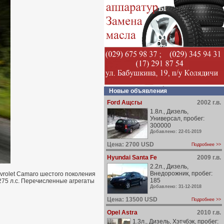
Новые объявления
Ford Ащсгы
2002 г.в.
1.8л., Дизель,
Универсал, пробег:
300000
Добавлено: 22-01-2019
Цена: 2700 USD
Подробнее >>
Hyundai Santa Fe
2009 г.в.
2.2л., Дизель,
Внедорожник, пробег:
vrolet Camaro шестого поколения
185
 275 л.с. Перечисленные агрегаты
Добавлено: 31-12-2018
Цена: 13500 USD
Подробнее >>
Opel Astra
2010 г.в.
1.3л., Дизель, Хэтчбэк, пробег: