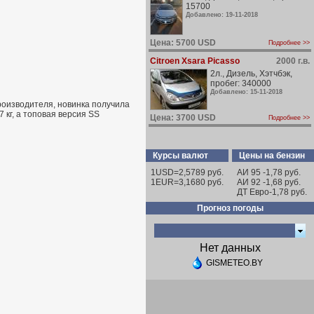
15700
Добавлено: 19-11-2018
Цена: 5700 USD
Подробнее >>
Citroen Xsara Picasso
2000 г.в.
2л., Дизель, Хэтчбэк,
пробег: 340000
Добавлено: 15-11-2018
роизводителя, новинка получила
кг, а топовая версия SS
Цена: 3700 USD
Подробнее >>
Курсы валют
Цены на бензин
1USD=2,5789 руб.
АИ 95 -1,78 руб.
1EUR=3,1680 руб.
АИ 92 -1,68 руб.
ДТ Евро-1,78 руб.
Прогноз погоды
Нет данных
GISMETEO.BY