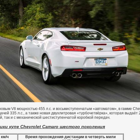
овым V8 мощностью 455 л.с. и восьмиступенчатым «автоматом», в гамме Che
дачей 335 л.с., а также новая двухлитровая «турбочетвёрка», которая выдаёт
ой, так и с механической шестиступенчатой коробкой передач.
ки купе Chevrolet Camaro шестого поколения
 км/ч
Время прохождения дистанции в четверть мили