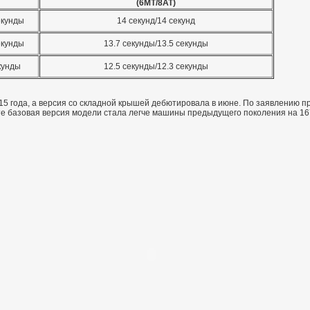
(6МТ/8АТ)
екунды
14 секунд/14 секунд
секунды
13.7 секунды/13.5 секунды
кунды
12.5 секунды/12.3 секунды
15 года, а версия со складной крышей дебютировала в июне. По заявлению п
те базовая версия модели стала легче машины предыдущего поколения на 167 