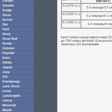
Citroen
(6МТ/8АТ)
Daewoo
2.0 (275 л.с.)
5.4 секунды/5.5 с
Dodge
3.6 (335 л.с.)
Dacia
5.2 секунды/5.1 
Ferrari
6.2 (455 л.с.)
4.3 секунды/4 се
Fiat
Ford
Geely
Купе Camaro представили в мае 20
Great Wall
до 70% новых деталей. В результа
Honda
лишилась 101 килограмма.
Hummer
Huyndai
Isuzu
Infinity
Jaguar
Jeep
KIA
Koenigsegg
Land_Rover
Lexus
Lamborghini
Lancia
Maseratti
Mazda