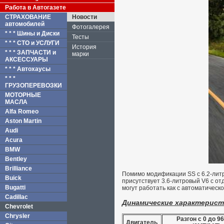
Работа в Автогазете
СТРАХОВАНИЕ
Новости
автомобилей
Фотогалерея
* * * Шины и Диски
Тесты
* * * СТО и УСЛУГИ
История
* * * ЗАПЧАСТИ и
марки
АКСЕССУАРЫ
* * * Автохаусы
* * *
ГРУЗОПЕРЕВОЗКИ
МОТОРНЫЕ
МАСЛА
Alfa Romeo
Aston Martin
Audi
Acura
BMW
Bentley
Brilliance
Помимо модификации SS с 6.2-литр
Buick
присутствует 3.6-литровый V6 с от
Bugatti
могут работать как с автоматическ
Cadillac
Динамические характеристи
Chevrolet
Chrysler
Разгон с 0 до 96
Двигатель