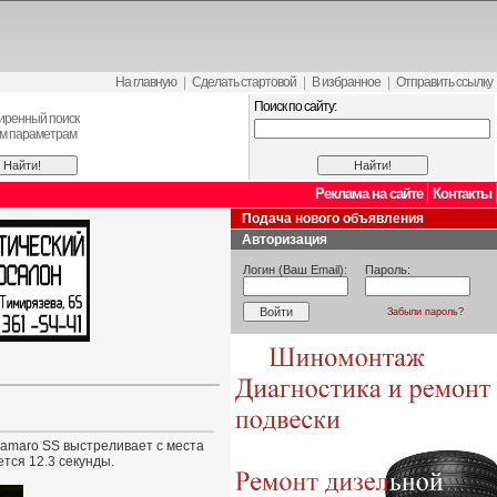
На главную
|
Сделать стартовой
|
В избранное
|
Отправить ссылку
Поиск по сайту:
иренный поиск
ем параметрам
Реклама на сайте
Контакты
Подача нового объявления
Авторизация
Логин (Ваш Email):
Пароль:
Забыли пароль?
Camaro SS выстреливает с места
тся 12.3 секунды.