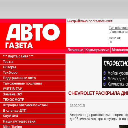
Быстрый поиск по объявлениям:
Тип объявле
Цена от:
Легковые
Коммерческие
Мотоцик
*** Карта сайта ***
Тесты
Обзоры
Техбюро
Подержанные авто
Таможенные пошлины
УЧЕТ В ГАИ
CHEVROLET РАСКРЫЛА ДИ
Замена В/У
ТЕХОСМОТР
Штрафы автомобилистам
15.09.2015
В случае ДТП
Американцы рассказали о спринтер
Клуб 4x4
до 96 км/ч за четыре секунды, а н
Наши путешествия
Miss Tuning