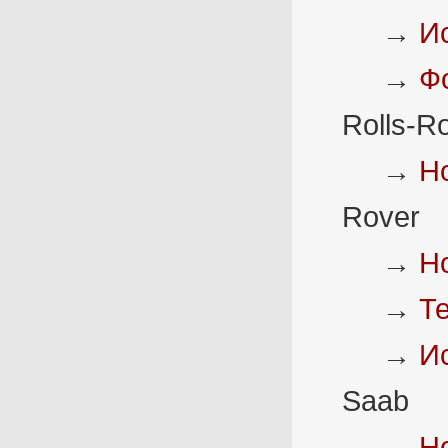
→
И
→
Ф
Rolls-R
→
Н
Rover
→
Н
→
Т
→
И
Saab
→
Н