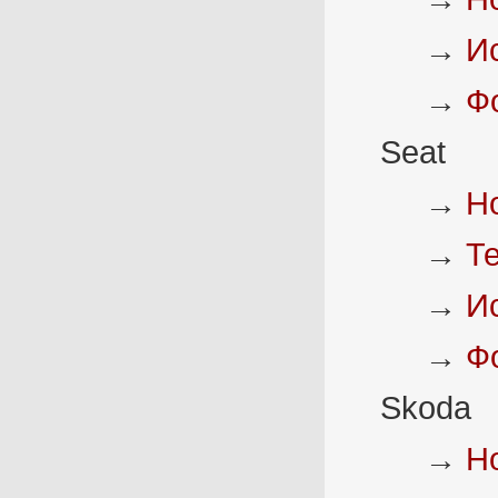
→
И
→
Ф
Seat
→
Н
→
Т
→
И
→
Ф
Skoda
→
Н