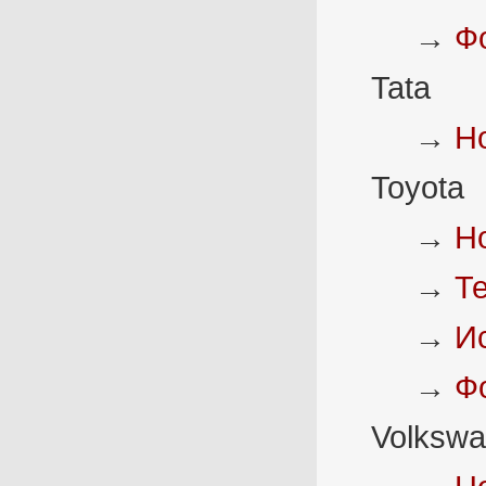
→
Ф
Tata
→
Н
Toyota
→
Н
→
Т
→
И
→
Ф
Volksw