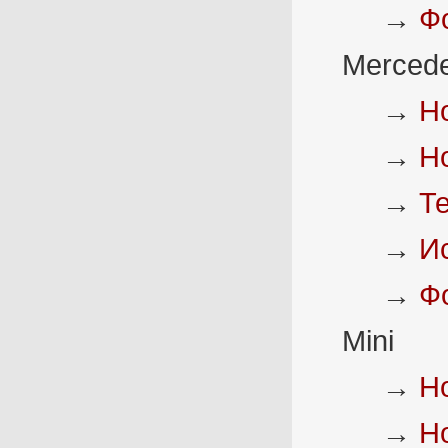
→
Ф
Merced
→
Н
→
Н
→
Т
→
И
→
Ф
Mini
→
Н
→
Н