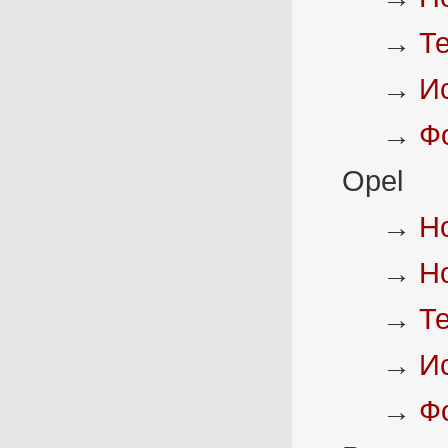
→
Т
→
И
→
Ф
Opel
→
Н
→
Н
→
Т
→
И
→
Ф