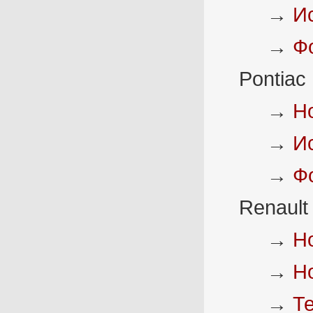
→
И
→
Ф
Pontiac
→
Н
→
И
→
Ф
Renault
→
Н
→
Н
→
Т