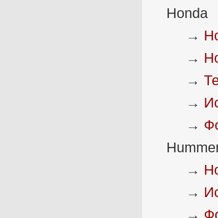
Honda
→
Н
→
Н
→
Т
→
И
→
Ф
Humme
→
Н
→
И
→
Ф