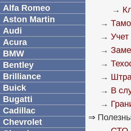
Alfa Romeo
→
К
Aston Martin
→
Тамо
Audi
→
Учет
Acura
→
Заме
BMW
→
Техо
Bentley
Brilliance
→
Штра
Buick
→
В сл
Bugatti
→
Гран
Cadillac
⇒ Полезны
Chevrolet
→
СТО 