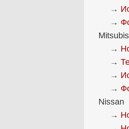
→
И
→
Ф
Mitsubis
→
Н
→
Т
→
И
→
Ф
Nissan
→
Н
→
Н