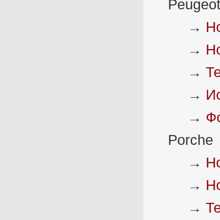
Peugeo
→
Н
→
Н
→
Т
→
И
→
Ф
Porche
→
Н
→
Н
→
Т