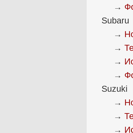
→
Ф
Subaru
→
Н
→
Т
→
И
→
Ф
Suzuki
→
Н
→
Т
→
И