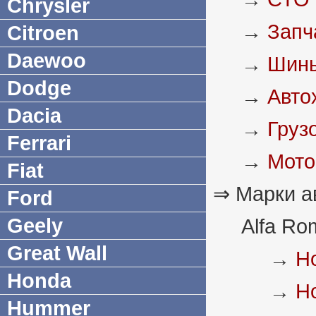
Chrysler
→
Запч
Citroen
Daewoo
→
Шины
Dodge
→
Авто
Dacia
→
Груз
Ferrari
→
Мото
Fiat
⇒ Марки а
Ford
Geely
Alfa Ro
Great Wall
→
Н
Honda
→
Н
Hummer