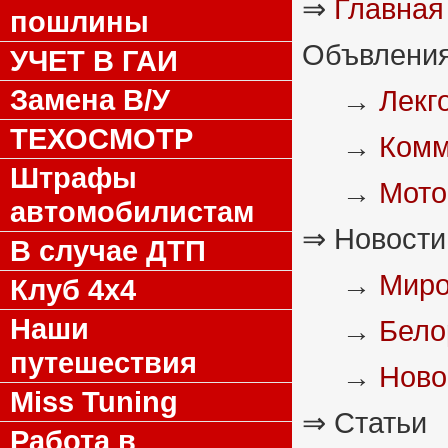
⇒
Главная
пошлины
Объвления
УЧЕТ В ГАИ
Замена В/У
→
Лекг
ТЕХОСМОТР
→
Комм
Штрафы
→
Мото
автомобилистам
⇒ Новости
В случае ДТП
→
Миро
Клуб 4x4
Наши
→
Бело
путешествия
→
Ново
Miss Tuning
⇒ Статьи
Работа в