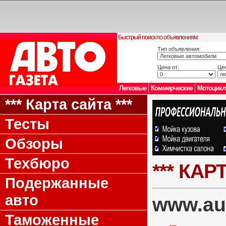
Быстрый поиск по объявлениям:
Тип объявления:
Цена от:
Цен
Легковые
Коммерческие
Мотоцик
*** Карта сайта ***
Тесты
Обзоры
Техбюро
*** КАР
Подержанные
авто
www.au
Таможенные