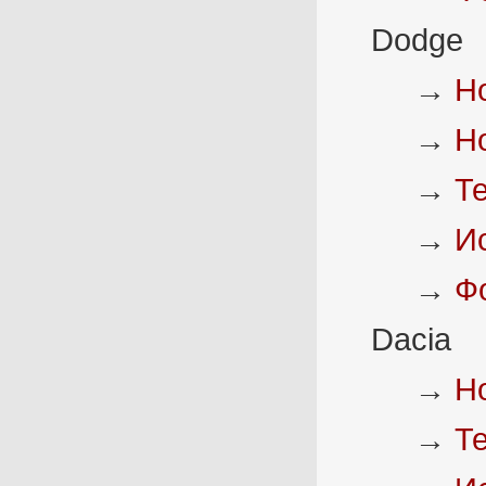
Dodge
→
Н
→
Н
→
Т
→
И
→
Ф
Dacia
→
Н
→
Т