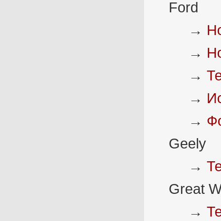
Ford
→
Н
→
Н
→
Т
→
И
→
Ф
Geely
→
Т
Great W
→
Т