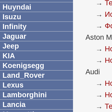
→
Т
Huyndai
→
И
Isuzu
→
Ф
Infinity
Jaguar
Aston M
Jeep
→
Н
KIA
→
Н
Koenigsegg
Audi
Land_Rover
→
Н
Lexus
Lamborghini
→
Н
Lancia
→
Т