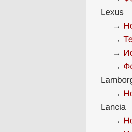
Lexus
→
Н
→
Т
→
И
→
Ф
Lamborg
→
Н
Lancia
→
Н