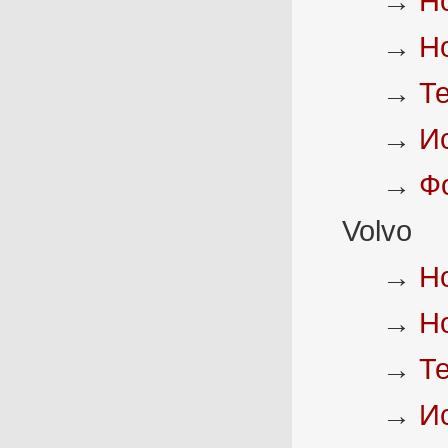
→
Н
→
Н
→
Т
→
И
→
Ф
Volvo
→
Н
→
Н
→
Т
→
И