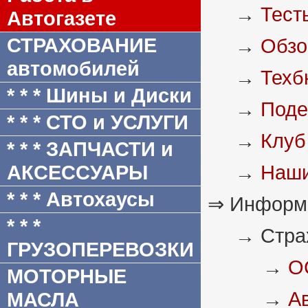
→
Тест
Автогазете
СТРАХОВАНИЕ
→
Обз
автомобилей
→
Техб
* * * Шины и Диски
→
Поде
* * * СТО и УСЛУГИ
→
Клуб
* * * ЗАПЧАСТИ и
АКСЕССУАРЫ
→
Наши
* * * Автохаусы
⇒ Информа
* * *
→ Стра
ГРУЗОПЕРЕВОЗКИ
→
О
МОТОРНЫЕ
→
А
МАСЛА