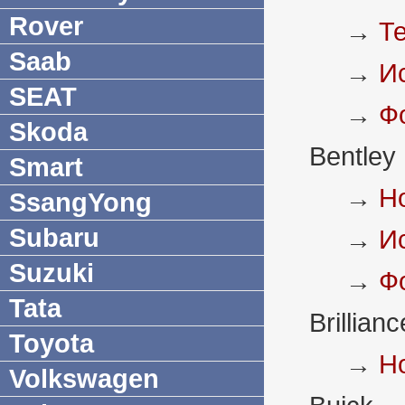
Rover
→
Т
Saab
→
И
SEAT
→
Ф
Skoda
Bentley
Smart
→
Н
SsangYong
Subaru
→
И
Suzuki
→
Ф
Tata
Brillianc
Toyota
→
Н
Volkswagen