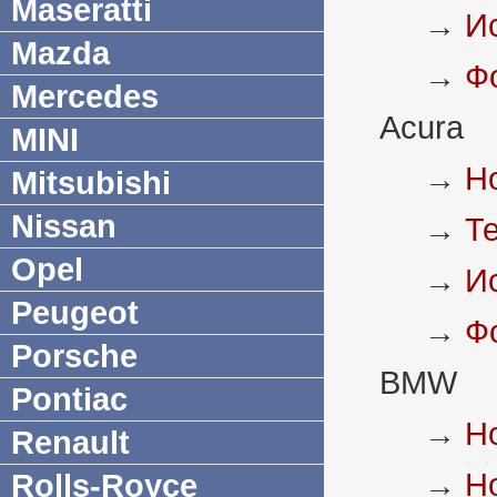
Maseratti
→
И
Mazda
→
Ф
Mercedes
Acura
MINI
→
Н
Mitsubishi
Nissan
→
Т
Opel
→
И
Peugeot
→
Ф
Porsche
BMW
Pontiac
→
Н
Renault
→
Н
Rolls-Royce