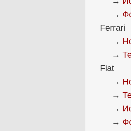
→
И
→
Ф
Ferrari
→
Н
→
Т
Fiat
→
Н
→
Т
→
И
→
Ф