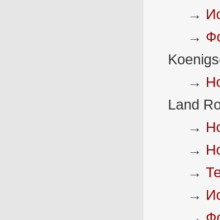
→
И
→
Ф
Koenig
→
Н
Land Ro
→
Н
→
Н
→
Т
→
И
→
Ф