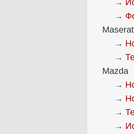
→
И
→
Ф
Maserat
→
Н
→
Т
Mazda
→
Н
→
Н
→
Т
→
И