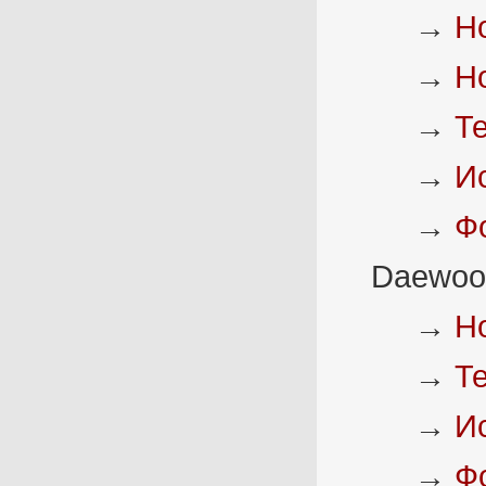
→
Н
→
Н
→
Т
→
И
→
Ф
Daewoo
→
Н
→
Т
→
И
→
Ф