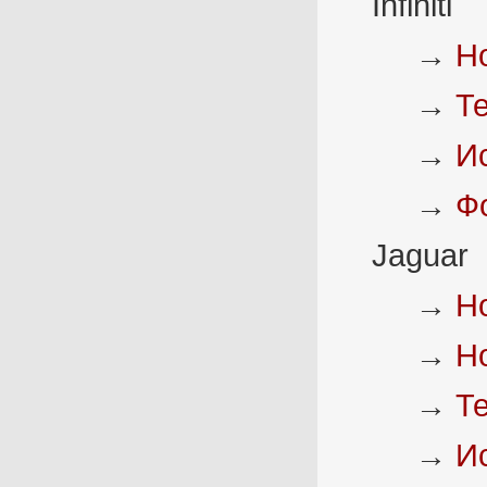
Infiniti
→
Н
→
Т
→
И
→
Ф
Jaguar
→
Н
→
Н
→
Т
→
И