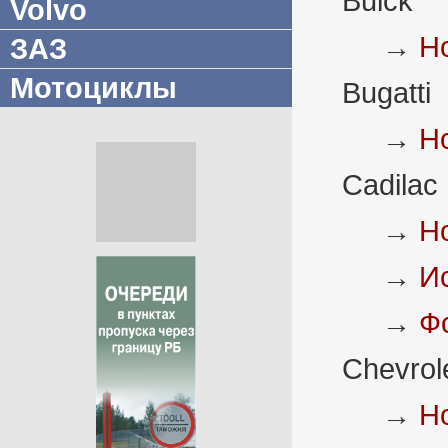
Buick
Volvo
→
Н
ЗАЗ
Мотоциклы
Bugatti
→
Н
Cadilac
→
Н
→
И
→
Ф
Chevrol
→
Н