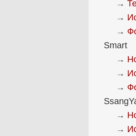
→
Т
→
И
→
Ф
Smart
→
Н
→
И
→
Ф
SsangY
→
Н
→
И