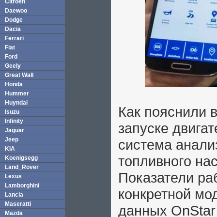
Citroen
Daewoo
Dodge
Dacia
Ferrari
Fiat
Ford
Geely
Great Wall
Honda
Hummer
Huyndai
Как пояснили в
Isuzu
Infinity
запуске двига
Jaguar
Jeep
система анализ
KIA
топливного нас
Koenigsegg
Land_Rover
Показатели ра
Lexus
Lamborghini
конкретной мо
Lancia
Maseratti
данных OnStar
Mazda