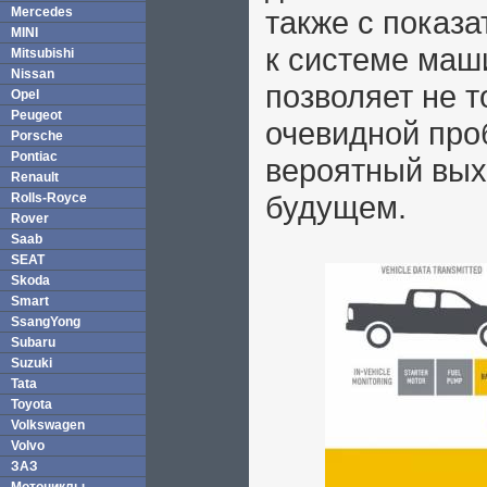
Mercedes
также с показ
MINI
к системе маш
Mitsubishi
Nissan
позволяет не т
Opel
Peugeot
очевидной про
Porsche
Pontiac
вероятный вых
Renault
будущем.
Rolls-Royce
Rover
Saab
SEAT
Skoda
Smart
SsangYong
Subaru
Suzuki
Tata
Toyota
Volkswagen
Volvo
ЗАЗ