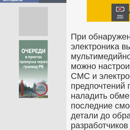
Мотоциклы
При обнаружен
электроника в
мультимедийно
можно настрои
СМС и электрон
предпочтений 
наладить обме
последние смо
детали до обр
разработчиков