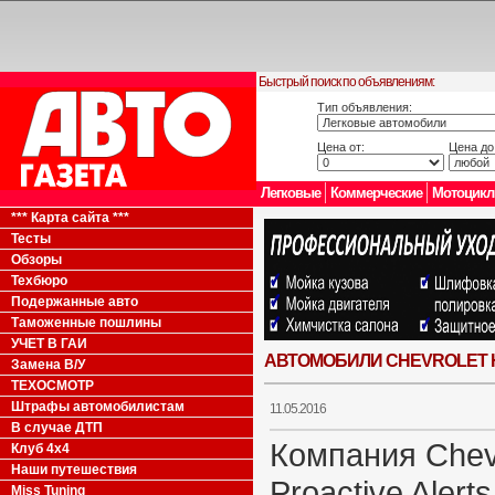
Быстрый поиск по объявлениям:
Тип объявления:
Цена от:
Цена до
Легковые
Коммерческие
Мотоцик
*** Карта сайта ***
Тесты
Обзоры
Техбюро
Подержанные авто
Таможенные пошлины
УЧЕТ В ГАИ
АВТОМОБИЛИ CHEVROLET 
Замена В/У
ТЕХОСМОТР
Штрафы автомобилистам
11.05.2016
В случае ДТП
Компания Chev
Клуб 4x4
Наши путешествия
Proactive Alert
Miss Tuning