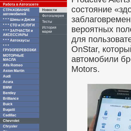
Работа в Автогазете
состояние «зд
СТРАХОВАНИЕ
Новости
автомобилей
Фотогалерея
заблаговремен
* * * Шины и Диски
Тесты
* * * СТО и УСЛУГИ
вероятных пол
История
* * * ЗАПЧАСТИ и
марки
АКСЕССУАРЫ
для пользоват
* * * Автохаусы
* * *
OnStar, которы
ГРУЗОПЕРЕВОЗКИ
МОТОРНЫЕ
автомобили бр
МАСЛА
Alfa Romeo
Motors.
Aston Martin
Audi
Acura
BMW
Bentley
Brilliance
Buick
Bugatti
Cadillac
Chevrolet
Chrysler