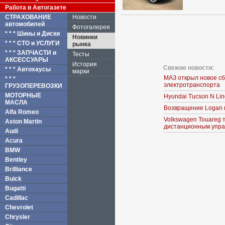
Работа в Автогазете
СТРАХОВАНИЕ
Новости
автомобилей
Фотогалерея
* * * Шины и Диски
Новинки
* * * СТО и УСЛУГИ
рынка
* * * ЗАПЧАСТИ и
Тесты
АКСЕССУАРЫ
История
Свежие новости:
* * * Автохаусы
марки
МАЗ открыл новое с
* * *
электротранспорта
ГРУЗОПЕРЕВОЗКИ
МОТОРНЫЕ
Hyundai Tucson N Li
МАСЛА
Возвращение Logan 
Alfa Romeo
Volkswagen Touareg 
Aston Martin
дистанционным упра
Audi
Acura
BMW
Bentley
Brilliance
Buick
Bugatti
Cadillac
Chevrolet
Chrysler