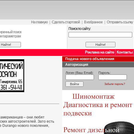
На главную
|
Сделать стартовой
|
В избранное
|
Отправить ссылку
Поиск по сайту:
иренный поиск
ем параметрам
Реклама на сайте
Контакты
Подача нового объявления
Авторизация
Логин (Ваш Email):
Пароль:
Забыли пароль?
 американцев – они любят
ких автостроителей. Зато есть
e Durango нового поколения,