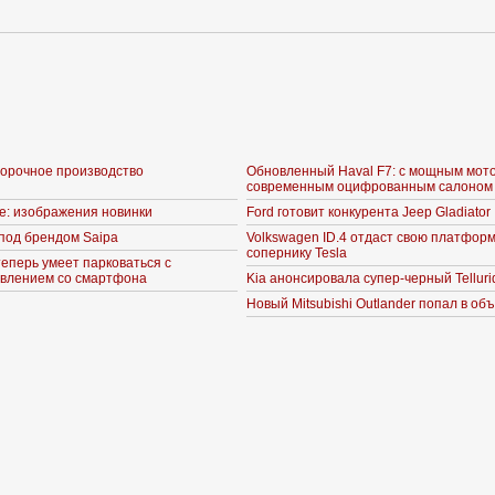
борочное производство
Обновленный Haval F7: с мощным мот
современным оцифрованным салоном
ne: изображения новинки
Ford готовит конкурента Jeep Gladiator
под брендом Saipa
Volkswagen ID.4 отдаст свою платформ
сопернику Tesla
теперь умеет парковаться с
влением со смартфона
Kia анонсировала супер-черный Telluri
Новый Mitsubishi Outlander попал в об