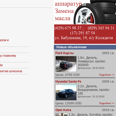
ором и
Новые объявления
Ford Ащсгы
2002 г.в.
у главному
1.8л., Дизель,
Универсал, пробег:
300000
de
Добавлено: 22-01-2019
ъектив шпионов
Цена: 2700 USD
Подробнее >>
Hyundai Santa Fe
2009 г.в.
2.2л., Дизель,
Внедорожник, пробег:
185
Добавлено: 31-12-2018
Цена: 13500 USD
Подробнее >>
Opel Astra
2010 г.в.
1.3л., Дизель, Хэтчбэк, пробег: