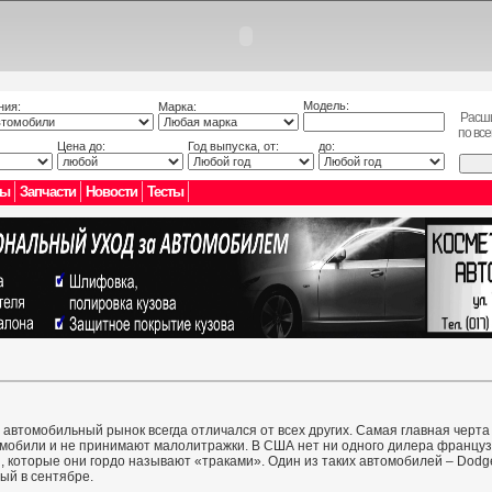
Модель:
ния:
Марка:
Расш
по вс
Цена до:
Год выпуска, от:
до:
лы
Запчасти
Новости
Тесты
автомобильный рынок всегда отличался от всех других. Самая главная черта
мобили и не принимают малолитражки. В США нет ни одного дилера французс
, которые они гордо называют «траками». Один из таких автомобилей – Dodg
ый в сентябре.