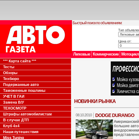
Быстрый поиск по объявлениям:
Тип объявле
Цена от:
Легковые
Коммерческие
Мотоцик
*** Карта сайта ***
Тесты
Обзоры
Техбюро
Подержанные авто
Таможенные пошлины
УЧЕТ В ГАИ
НОВИНКИ РЫНКА
Замена В/У
ТЕХОСМОТР
Штрафы автомобилистам
DODGE DURANGO
08.10.2010
В случае ДТП
Американский 
Клуб 4x4
большие авто
внедорожники
Наши путешествия
представленн
Miss Tuning