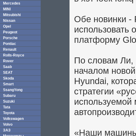
Mercedes
MINI
Mitsubishi
Обе новинки - 
Nissan
Opel
использовать о
Peugeot
платформу Glob
Porsche
Pontiac
Renault
Rolls-Royce
По словам Ли,
Rover
Saab
началом новой
SEAT
Hyundai, котор
Skoda
Smart
стратегии «ру
SsangYong
Subaru
используемой 
Suzuki
Tata
автопроизводи
Toyota
Volkswagen
Volvo
«Наши машины
ЗАЗ