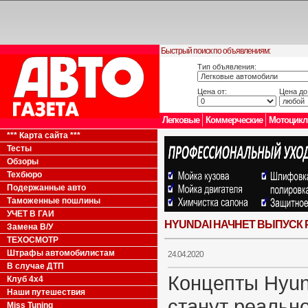
Быстрый поиск по объявлениям:
Тип объявления:
Цена от:
Цена до
Легковые
Коммерческие
Мотоцик
*** Карта сайта ***
Тесты
Обзоры
Техбюро
Подержанные авто
Таможенные пошлины
УЧЕТ В ГАИ
HYUNDAI НАЧНЕТ ВЫПУСК 
Замена В/У
ТЕХОСМОТР
Штрафы автомобилистам
24.04.2020
В случае ДТП
Концепты Hyun
Клуб 4x4
Наши путешествия
станут реальн
Miss Tuning