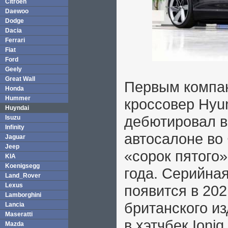
Citroen
Daewoo
Dodge
Dacia
Ferrari
Fiat
Ford
Geely
Great Wall
Первым компан
Honda
Hummer
кроссовер Hyun
Huyndai
дебютировал в
Isuzu
Infinity
автосалоне во
Jaguar
Jeep
«сорок пятого»
KIA
Koenigsegg
года. Серийна
Land_Rover
Lexus
появится в 202
Lamborghini
британского из
Lancia
Maseratti
в хэтчбек Ioni
Mazda