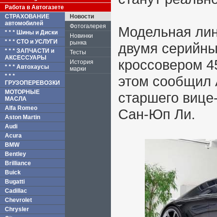
Работа в Автогазете
СТРАХОВАНИЕ
Новости
автомобилей
Фотогалерея
Модельная лин
* * * Шины и Диски
Новинки
* * * СТО и УСЛУГИ
рынка
двумя серийны
* * * ЗАПЧАСТИ и
Тесты
АКСЕССУАРЫ
кроссовером 4
История
* * * Автохаусы
марки
* * *
этом сообщил 
ГРУЗОПЕРЕВОЗКИ
МОТОРНЫЕ
старшего вице
МАСЛА
Alfa Romeo
Сан-Юп Ли.
Aston Martin
Audi
Acura
BMW
Bentley
Brilliance
Buick
Bugatti
Cadillac
Chevrolet
Chrysler