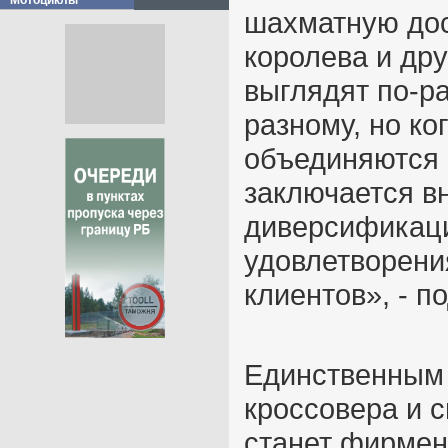
Мотоциклы
шахматную доск
королева и дру
выглядят по-р
разному, но ко
объединяются в
заключается в
диверсификаци
удовлетворени
клиентов», - п
Единственным
кроссовера и 
станет фирмен