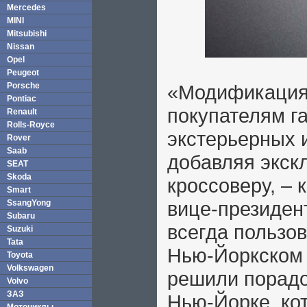
Mercedes
MINI
Mitsubishi
Nissan
Opel
Peugeot
Porsche
«Модификация 
Pontiac
покупателям г
Renault
Rolls-Royce
экстерьерных 
Rover
Saab
добавляя экск
SEAT
Skoda
кроссоверу, –
Smart
вице-президент 
SsangYong
Subaru
всегда пользо
Suzuki
Tata
Нью-Йоркском 
Toyota
Volkswagen
решили порадо
Volvo
ЗАЗ
Нью-Йорке, ко