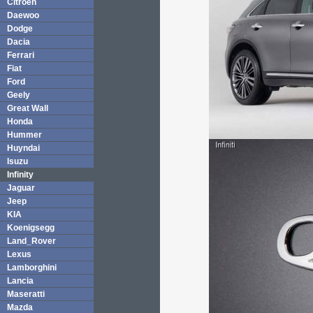
Citroen
Daewoo
Dodge
Dacia
Ferrari
Fiat
Ford
Geely
Great Wall
Honda
Hummer
Huyndai
Isuzu
Infinity
Jaguar
Jeep
KIA
Koenigsegg
Land_Rover
Lexus
Lamborghini
Lancia
Maseratti
Mazda