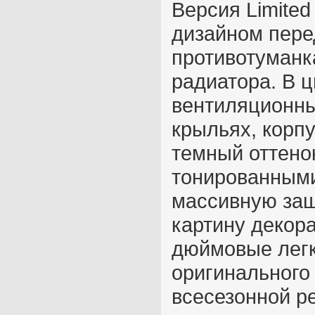
Версия Limite
дизайном пере
противотуманк
радиатора. В 
вентиляционны
крыльях, корп
темный оттено
тонированными
массивную защ
картину декора
дюймовые лег
оригинального
всесезонной р