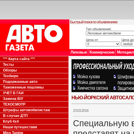
Быстрый поиск по объявлениям:
Тип объявления:
Цена от:
Цена до
Легковые
Коммерческие
Мотоцик
*** Карта сайта ***
Тесты
Обзоры
Техбюро
Подержанные авто
Таможенные пошлины
УЧЕТ В ГАИ
НЬЮ-ЙОРКСКИЙ АВТОСАЛОН 2
Замена В/У
ТЕХОСМОТР
Штрафы автомобилистам
23.03.2016
В случае ДТП
Специальную 
Клуб 4x4
Наши путешествия
представят на
Miss Tuning