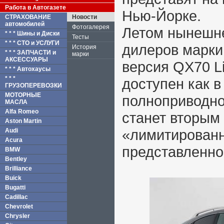
Работа в Автогазете
Нью-Йорке.
СТРАХОВАНИЕ
Новости
автомобилей
Фотогалерея
Летом нынешне
* * * Шины и Диски
Тесты
* * * СТО и УСЛУГИ
дилеров марки 
История
* * * ЗАПЧАСТИ и
марки
АКСЕССУАРЫ
версия QX70 Li
* * * Автохаусы
* * *
доступен как в 
ГРУЗОПЕРЕВОЗКИ
МОТОРНЫЕ
полноприводно
МАСЛА
Alfa Romeo
станет вторым
Aston Martin
«лимитированн
Audi
Acura
представленног
BMW
Bentley
Brilliance
Buick
Bugatti
Cadillac
Chevrolet
Chrysler