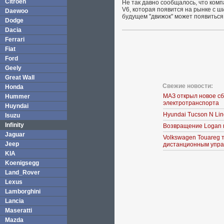
Citroen
Не так давно сообщалось, что ком
V6, которая появится на рынке с ш
Daewoo
будущем "движок" может появиться 
Dodge
Dacia
Ferrari
Fiat
Ford
Geely
Great Wall
Свежие новости:
Honda
МАЗ открыл новое с
Hummer
электротранспорта
Huyndai
Hyundai Tucson N Li
Isuzu
Infinity
Возвращение Logan 
Jaguar
Volkswagen Touareg 
Jeep
дистанционным упра
KIA
Koenigsegg
Land_Rover
Lexus
Lamborghini
Lancia
Maseratti
Mazda