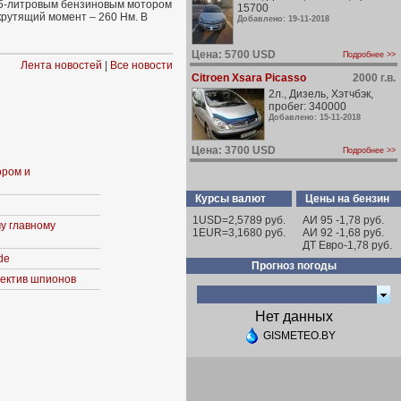
2,5-литровым бензиновым мотором
15700
крутящий момент – 260 Нм. В
Добавлено: 19-11-2018
Цена: 5700 USD
Подробнее >>
Лента новостей
|
Все новости
Citroen Xsara Picasso
2000 г.в.
2л., Дизель, Хэтчбэк,
пробег: 340000
Добавлено: 15-11-2018
Цена: 3700 USD
Подробнее >>
ором и
Курсы валют
Цены на бензин
1USD=2,5789 руб.
АИ 95 -1,78 руб.
у главному
1EUR=3,1680 руб.
АИ 92 -1,68 руб.
ДТ Евро-1,78 руб.
de
Прогноз погоды
ъектив шпионов
Нет данных
GISMETEO.BY