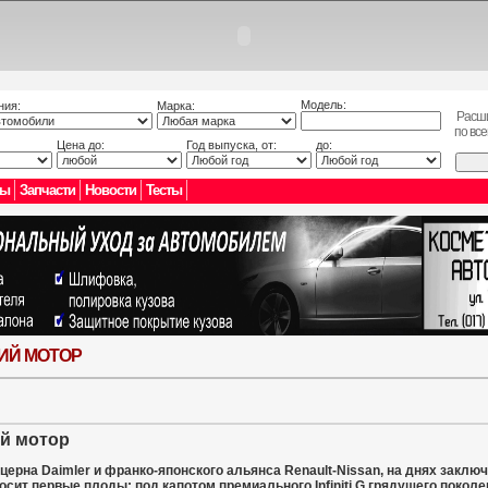
Модель:
ния:
Марка:
Расш
по вс
Цена до:
Год выпуска, от:
до:
лы
Запчасти
Новости
Тесты
КИЙ МОТОР
ий мотор
церна Daimler и франко-японского альянса Renault-Nissan, на днях закл
осит первые плоды: под капотом премиального Infiniti G грядущего поколе