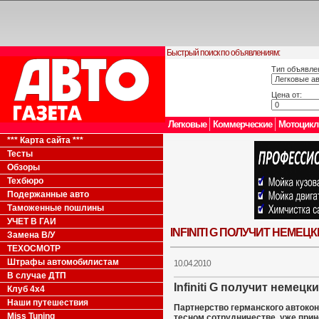
Быстрый поиск по объявлениям:
Тип объявле
Цена от:
Легковые
Коммерческие
Мотоцик
*** Карта сайта ***
Тесты
Обзоры
Техбюро
Подержанные авто
Таможенные пошлины
УЧЕТ В ГАИ
INFINITI G ПОЛУЧИТ НЕМЕЦ
Замена В/У
ТЕХОСМОТР
Штрафы автомобилистам
10.04.2010
В случае ДТП
Infiniti G получит немецк
Клуб 4x4
Наши путешествия
Партнерство германского автокон
Miss Tuning
тесном сотрудничестве, уже прин