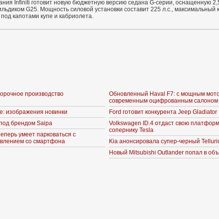
пания Infiniti готовит новую бюджетную версию седана G-серии, оснащенную 
ильдиком G25. Мощность силовой установки составит 225 л.с., максимальный 
под капотами купе и кабриолета.
борочное производство
Обновленный Haval F7: с мощным мот
современным оцифрованным салоном
ne: изображения новинки
Ford готовит конкурента Jeep Gladiator
под брендом Saipa
Volkswagen ID.4 отдаст свою платформ
сопернику Tesla
теперь умеет парковаться с
влением со смартфона
Kia анонсировала супер-черный Telluri
Новый Mitsubishi Outlander попал в об