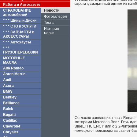
агрегат, созданный одним из наи
Работа в Автогазете
СТРАХОВАНИЕ
Новости
автомобилей
Фотогалерея
* * * Шины и Диски
Тесты
* * * СТО и УСЛУГИ
История
* * * ЗАПЧАСТИ и
марки
АКСЕССУАРЫ
* * * Автохаусы
* * *
ГРУЗОПЕРЕВОЗКИ
МОТОРНЫЕ
МАСЛА
Alfa Romeo
Aston Martin
Audi
Acura
BMW
Bentley
Brilliance
Buick
Bugatti
Согласно заявлению главы Renault-
Cadillac
моторами Mercedes-Benz. Речь идет
Chevrolet
BlueEFFICIENCY или о 2,2-литрово
немецкого производства станет базов
Chrysler