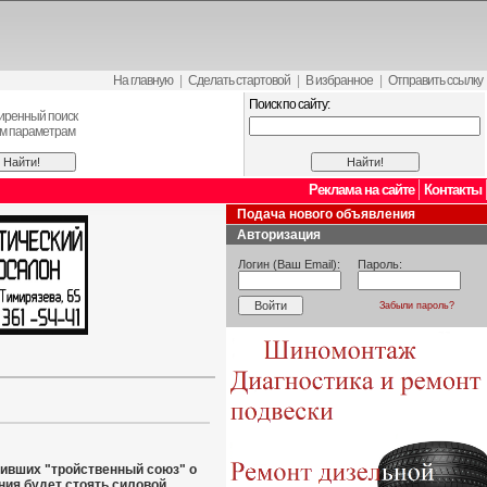
На главную
|
Сделать стартовой
|
В избранное
|
Отправить ссылку
Поиск по сайту:
иренный поиск
ем параметрам
Реклама на сайте
Контакты
Подача нового объявления
Авторизация
Логин (Ваш Email):
Пароль:
Забыли пароль?
ючивших "тройственный союз" о
ния будет стоять силовой