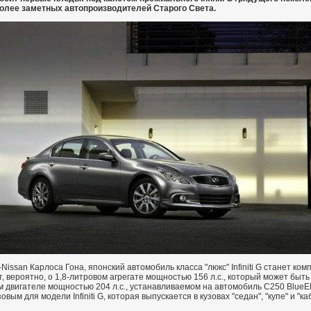
более заметных автопроизводителей Старого Света.
Nissan Карлоса Гона, японский автомобиль класса "люкс" Infiniti G станет к
, вероятно, о 1,8-литровом агрегате мощностью 156 л.с., который может быт
м двигателе мощностью 204 л.с., устанавливаемом на автомобиль C250 BlueE
ым для модели Infiniti G, которая выпускается в кузовах "седан", "купе" и "ка