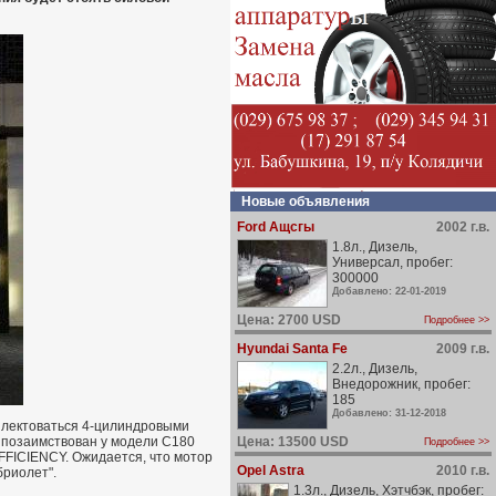
Новые объявления
Ford Ащсгы
2002 г.в.
1.8л., Дизель,
Универсал, пробег:
300000
Добавлено: 22-01-2019
Цена: 2700 USD
Подробнее >>
Hyundai Santa Fe
2009 г.в.
2.2л., Дизель,
Внедорожник, пробег:
185
Добавлено: 31-12-2018
омплектоваться 4-цилиндровыми
ь позаимствован у модели C180
Цена: 13500 USD
Подробнее >>
FFICIENCY. Ожидается, что мотор
Opel Astra
2010 г.в.
бриолет".
1.3л., Дизель, Хэтчбэк, пробег: