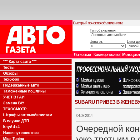
Быстрый поиск по объявлениям:
Тип объявления:
Цена от:
Цена до
Легковые
Коммерческие
Мотоцик
*** Карта сайта ***
Тесты
Обзоры
Техбюро
Подержанные авто
Таможенные пошлины
УЧЕТ В ГАИ
SUBARU ПРИВЕЗ В ЖЕНЕВ
Замена В/У
ТЕХОСМОТР
Штрафы автомобилистам
04.03.2014
В случае ДТП
Очередной кон
Клуб 4x4
Наши путешествия
уже третьим в 
Miss Tuning