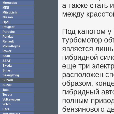
Mercedes
а также стать
MINI
между красото
Mitsubishi
Nissan
Opel
Peugeot
Под капотом у 
Porsche
Pontiac
турбомотор об
Renault
является лишь
Rolls-Royce
Rover
гибридной сило
Saab
SEAT
еще три электр
Skoda
Smart
расположен спе
SsangYong
Subaru
образом, конц
Suzuki
гибридный авт
Tata
Toyota
полным привод
Volkswagen
Volvo
бензинового дв
ЗАЗ