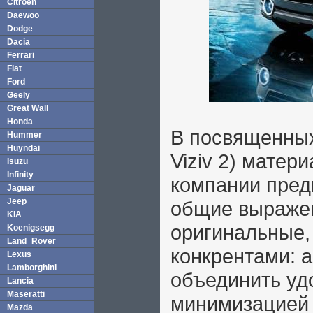
Citroen
Daewoo
Dodge
Dacia
Ferrari
Fiat
Ford
Geely
Great Wall
Honda
В посвященных
Hummer
Huyndai
Viziv 2) матер
Isuzu
Infinity
компании пред
Jaguar
Jeep
общие выражен
KIA
оригинальные,
Koenigsegg
Land_Rover
конкрентами: а
Lexus
Lamborghini
объединить уд
Lancia
Maseratti
минимизацией
Mazda