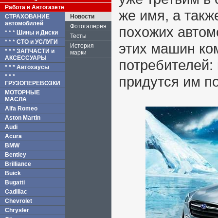
Работа в Автогазете
же имя, а такж
СТРАХОВАНИЕ
Новости
автомобилей
Фотогалерея
похожих автом
* * * Шины и Диски
Тесты
* * * СТО и УСЛУГИ
этих машин ко
История
* * * ЗАПЧАСТИ и
марки
АКСЕССУАРЫ
потребителей:
* * * Автохаусы
* * *
придутся им п
ГРУЗОПЕРЕВОЗКИ
МОТОРНЫЕ
МАСЛА
Alfa Romeo
Aston Martin
Audi
Acura
BMW
Bentley
Brilliance
Buick
Bugatti
Cadillac
Chevrolet
Chrysler