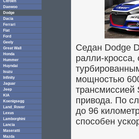
Citroen
Daewoo
Dodge
Dacia
Ferrari
Fiat
Ford
Geely
Седан Dodge D
Great Wall
Honda
ралли-кросса,
Hummer
турбированным
Huyndai
Isuzu
мощностью 600
Infinity
Jaguar
трансмиссией 
Jeep
KIA
привода. По с
Koenigsegg
Land_Rover
до 96 километр
Lexus
способен ускор
Lamborghini
Lancia
Maseratti
Mazda