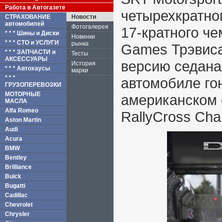
Работа в Автогазете
четырехкратно
СТРАХОВАНИЕ
Новости
автомобилей
Фотогалерея
17-кратного ч
* * * Шины и Диски
Новинки
* * * СТО и УСЛУГИ
рынка
Games Трэвиса
* * * ЗАПЧАСТИ и
Тесты
АКСЕССУАРЫ
версию седана 
История
* * * Автохаусы
марки
* * *
автомобиле го
ГРУЗОПЕРЕВОЗКИ
МОТОРНЫЕ
американском 
МАСЛА
Alfa Romeo
RallyCross Cha
Aston Martin
Audi
Acura
BMW
Bentley
Brilliance
Buick
Bugatti
Cadillac
Chevrolet
Chrysler