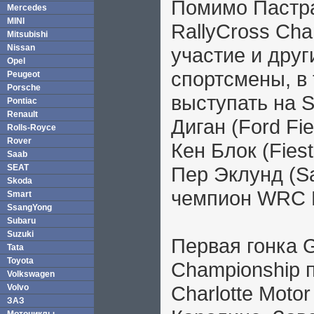
Помимо Пастра
Mercedes
MINI
RallyCross Cha
Mitsubishi
Nissan
участие и дру
Opel
спортсмены, в
Peugeot
Porsche
выступать на 
Pontiac
Renault
Диган (Ford Fie
Rolls-Royce
Rover
Кен Блок (Fies
Saab
SEAT
Пер Эклунд (Sa
Skoda
чемпион WRC М
Smart
SsangYong
Subaru
Suzuki
Первая гонка G
Tata
Toyota
Championship п
Volkswagen
Charlotte Moto
Volvo
ЗАЗ