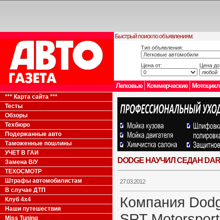
Быстрый поиск по объявлениям:
Тип объявления:
Цена от:
Цена до
Легковые
Коммерческие
Мотоцик
*** Карта сайта ***
Тесты
Обзоры
Техбюро
Подержанные авто
Таможенные пошлины
УЧЕТ В ГАИ
DODGE НАУЧИЛ СЕДАН DART
Замена В/У
ТЕХОСМОТР
Штрафы автомобилистам
27.03.2012
В случае ДТП
Компания Dodg
Клуб 4x4
Наши путешествия
SRT Motorsport
Miss Tuning