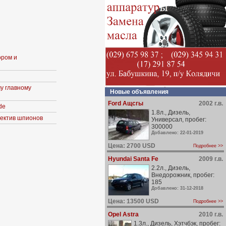
ором и
у главному
Новые объявления
Ford Ащсгы
2002 г.в.
de
1.8л., Дизель,
ъектив шпионов
Универсал, пробег:
300000
Добавлено: 22-01-2019
Цена: 2700 USD
Подробнее >>
Hyundai Santa Fe
2009 г.в.
2.2л., Дизель,
Внедорожник, пробег:
185
Добавлено: 31-12-2018
Цена: 13500 USD
Подробнее >>
Opel Astra
2010 г.в.
1.3л., Дизель, Хэтчбэк, пробег: