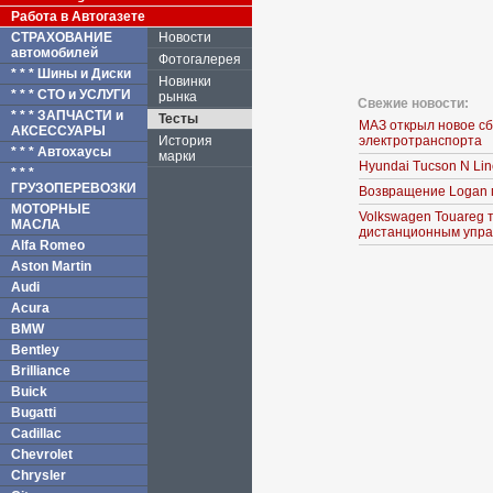
Работа в Автогазете
СТРАХОВАНИЕ
Новости
автомобилей
Фотогалерея
* * * Шины и Диски
Новинки
* * * СТО и УСЛУГИ
рынка
Свежие новости:
* * * ЗАПЧАСТИ и
Тесты
МАЗ открыл новое с
АКСЕССУАРЫ
История
электротранспорта
* * * Автохаусы
марки
Hyundai Tucson N Li
* * *
ГРУЗОПЕРЕВОЗКИ
Возвращение Logan 
МОТОРНЫЕ
Volkswagen Touareg 
МАСЛА
дистанционным упра
Alfa Romeo
Aston Martin
Audi
Acura
BMW
Bentley
Brilliance
Buick
Bugatti
Cadillac
Chevrolet
Chrysler