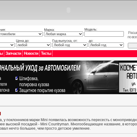
Модель:
ния:
Марка:
Расш
по вс
Цена до:
Год выпуска, от:
до:
лы
Запчасти
Новости
Тесты
I
а, у поклонников марки Mini появилась возможность пересесть с монопривод
ее высокой посадкой - Mini Countryman. Многообещающее название, в которо
ызвал нечто большее, чем просто детское умиление.