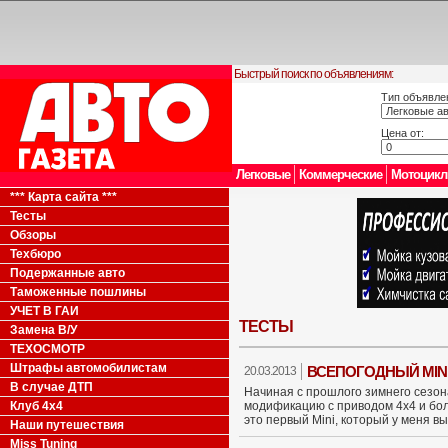
Быстрый поиск по объявлениям:
Тип объявле
Цена от:
Легковые
Коммерческие
Мотоцик
*** Карта сайта ***
Тесты
Обзоры
Техбюро
Подержанные авто
Таможенные пошлины
УЧЕТ В ГАИ
ТЕСТЫ
Замена В/У
ТЕХОСМОТР
Штрафы автомобилистам
ВСЕПОГОДНЫЙ MIN
20.03.2013
В случае ДТП
Начиная с прошлого зимнего сезон
Клуб 4x4
модификацию с приводом 4х4 и бол
это первый Mini, который у меня в
Наши путешествия
Miss Tuning