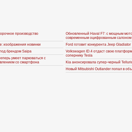
борочное производство
Обновленный Haval F7: с мощным мот
современным оцифрованным салоном
ne: изображения новинки
Ford готовит конкурента Jeep Gladiator
под брендом Saipa
Volkswagen ID.4 отдаст свою платформ
сопернику Tesla
теперь умеет парковаться с
влением со смартфона
Kia анонсировала супер-черный Telluri
Новый Mitsubishi Outlander попал в об