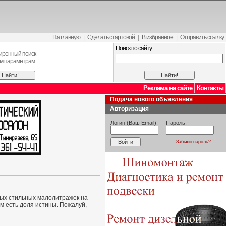
На главную
|
Сделать стартовой
|
В избранное
|
Отправить ссылку
Поиск по сайту:
иренный поиск
ем параметрам
Реклама на сайте
Контакты
Подача нового объявления
Авторизация
Логин (Ваш Email):
Пароль:
Забыли пароль?
ных стильных малолитражек на
м есть доля истины. Пожалуй,